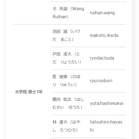
王 芮涵 （Wang
ruihan.wang
Ruihan）
池田 誠 （いけ
makoto.ikeda
だ まこと）
戸田 凌大 （と
ryodai.toda
だ りょうだい）
登 隆偉 （のぼ
ryui.nobori
り りゅうい）
大学院 修士１年
橋向 佑汰 （はし
yuta.hashimukai
むかい ゆうた）
林 達大 （はや
tatsuhiro.hayas
し たつひろ）
hi