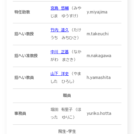
宮島 悠輔
（みや
特任助教
y.miyajima
じま ゆうすけ）
竹内 道久
（たけ
招へい教授
m.takeuchi
うち みちひさ）
中川 正基
（なか
招へい准教授
m.nakagawa
がわ まさき）
山下 洋史
（やま
招へい教員
h.yamashita
した ひろし）
職員
堀田 有里子 （ほ
事務員
yuriko.hotta
った ゆりこ）
院生・学生