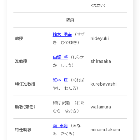
ください）
教員
鈴木 秀幸
（すず
教授
hideyuki
き ひでゆき）
白坂 将
（しらさ
准教授
shirasaka
か しょう）
紅林 亘
（くれば
特任准教授
kurebayashi
やし わたる）
綿村 尚毅 （わた
助教（兼任）
watamura
むら なおき）
南 卓海
（みな
特任助教
minami.takumi
み たくみ）