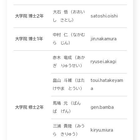
大石 悟 （おおい
大学院 博士２年
satoshi.oishi
し さとし）
中村 仁 （なかむ
大学院 博士１年
jin.nakamura
ら じん）
赤木 竜成 （あか
ryusei.akagi
ぎ りゅうせい）
畠山 斗維 （はた
toui.hatakeyam
けやま とうい）
a
馬場 元 （ばん
大学院 修士２年
gen.bamba
ば げん）
三浦 貴隆 （みう
kiryu.miura
ら きりゅう）